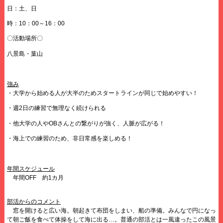
日：土、日
時：10：00～16：00
〇活動場所〇
八景島・葉山
強み
・大学から始める人が大半のためスタートラインが同じで始めやすい！
・週2日の練習で無理なく続けられる
・他大学の人やOBさんとの繋がりが強く、人脈が広がる！
・海上での練習のため、非日常感を楽しめる！
年間スケジュール
年間OFF 約1カ月
部活からのコメント
窓を開けると広い海。朝起きて布団をしまい、船の準備。みんなで円になっ
て朝ご飯を食べて体操をして海に出る…。普通の部活とは一風違ったこの風景