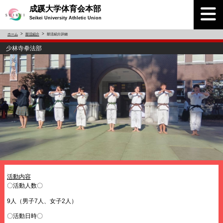
成蹊大学体育会本部
Seikei University Athletic Union
ホーム
部活紹介
部活紹介詳細
少林寺拳法部
活動内容
〇活動人数〇
9人（男子7人、女子2人）
〇活動日時〇