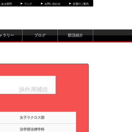
くある質問
リンク
お問い合わせ
交通のご案内
ャラリー
ブログ
部活紹介
渉外局補佐
女子ラクロス部
法学部法律学科