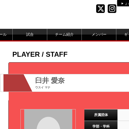
よ
ール
試合
チーム紹介
メンバー
ギ
PLAYER / STAFF
臼井 愛奈
ウスイ マナ
所属団体
学部・学科