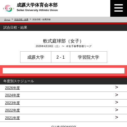
成蹊大学体育会本部
Seikei University Athletic Union
ホーム
試合日程・結果
試合日程・結果詳細
試合日程・結果
軟式庭球部（女子）
2026年4月18日（土） 〜 ＠女子春季首都リーグ
成蹊大学
2 - 1
学習院大学
年度別スケジュール
>
2026年度
>
2024年度
>
2023年度
>
2022年度
>
2021年度
CLUB SPONSOR