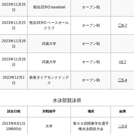
2023年11月25
熊谷ZERO baseball
オープン戦
日
2023年11月25
熊谷ZERO ベースボール
オープン戦
◯9-7
日
クラブ
2023年11月26
武蔵大学
オープン戦
日
2023年11月26
武蔵大学
オープン戦
×0-7
日
2023年12月2
新座ダイアモンドドッグ
オープン戦
◯5-4
日
ス
水泳部競泳班
試合日程
対戦相手
場所
結果
2023年8月1日
第９６回関東学生選手
大学
△0-0
10時00分
権水泳競技大会