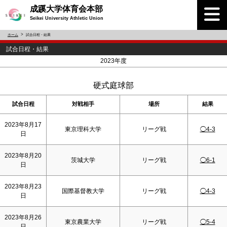
成蹊大学体育会本部
Seikei University Athletic Union
ホーム
試合日程・結果
試合日程・結果
<
>
2023年度
硬式庭球部
試合日程
対戦相手
場所
結果
2023年8月17
東京理科大学
リーグ戦
◯4-3
日
2023年8月20
茨城大学
リーグ戦
◯6-1
日
2023年8月23
国際基督教大学
リーグ戦
◯4-3
日
2023年8月26
東京農業大学
リーグ戦
◯5-4
日