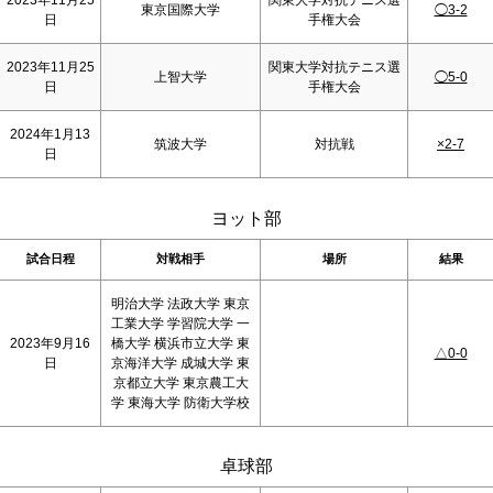
2023年11月25
関東大学対抗テニス選
東京国際大学
◯3-2
日
手権大会
2023年11月25
関東大学対抗テニス選
上智大学
◯5-0
日
手権大会
2024年1月13
筑波大学
対抗戦
×2-7
日
ヨット部
試合日程
対戦相手
場所
結果
明治大学 法政大学 東京
工業大学 学習院大学 一
2023年9月16
橋大学 横浜市立大学 東
△0-0
日
京海洋大学 成城大学 東
京都立大学 東京農工大
学 東海大学 防衛大学校
卓球部