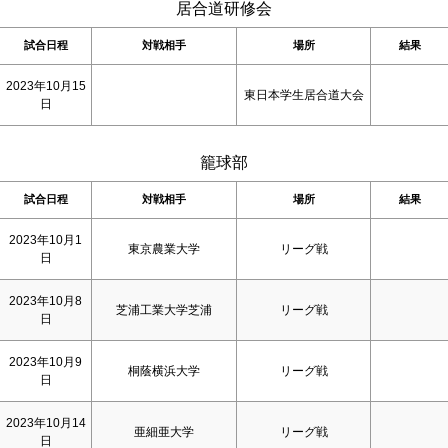
居合道研修会
試合日程
対戦相手
場所
結果
2023年10月15
東日本学生居合道大会
日
籠球部
試合日程
対戦相手
場所
結果
2023年10月1
東京農業大学
リーグ戦
日
2023年10月8
芝浦工業大学芝浦
リーグ戦
日
2023年10月9
桐蔭横浜大学
リーグ戦
日
2023年10月14
亜細亜大学
リーグ戦
日