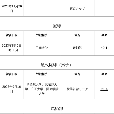
2023年11月26
東京カップ
日
蹴球
試合日程
対戦相手
場所
結果
2023年8月6日
甲南大学
定期戦
×0-1
10時00分
硬式庭球（男子）
試合日程
対戦相手
場所
結果
学習院大学、武蔵野大
2023年9月16
学、立正大学、関東学院
秋季首都リーグ
△0-0
日
大学
馬術部