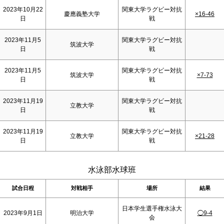
2023年10月22
関東大学ラグビー対抗
慶應義塾大学
×16-46
日
戦
2023年11月5
関東大学ラグビー対抗
筑波大学
日
戦
2023年11月5
関東大学ラグビー対抗
筑波大学
×7-73
日
戦
2023年11月19
関東大学ラグビー対抗
立教大学
日
戦
2023年11月19
関東大学ラグビー対抗
立教大学
×21-28
日
戦
水泳部水球班
試合日程
対戦相手
場所
結果
日本学生選手権水泳大
2023年9月1日
明治大学
◯9-4
会