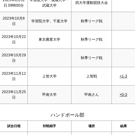
2023年8月31
学習院大学・成城大学・
四大学運動競技大会
日 09時00分
武蔵大学
2023年10月8
学習院大学、千葉大学
秋季リーグ戦
日
2023年10月22
東京農業大学
秋季リーグ戦
日
2023年10月29
秋季リーグ戦
日
2023年11月12
上智大学
上智戦
×1-3
日
2023年11月25
甲南大学
甲南さん
×0-3
日
ハンドボール部
試合日程
対戦相手
場所
結果