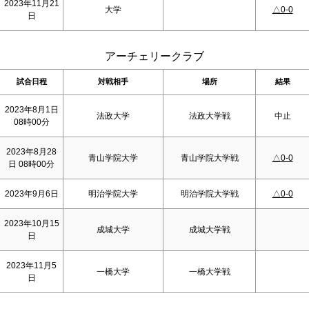
2023年11月21
大学
△0-0
日
アーチェリークラブ
試合日程
対戦相手
場所
結果
2023年8月1日
法政大学
法政大学戦
中止
08時00分
2023年8月28
青山学院大学
青山学院大学戦
△0-0
日 08時00分
2023年9月6日
明治学院大学
明治学院大学戦
△0-0
2023年10月15
成城大学
成城大学戦
日
2023年11月5
一橋大学
一橋大学戦
日