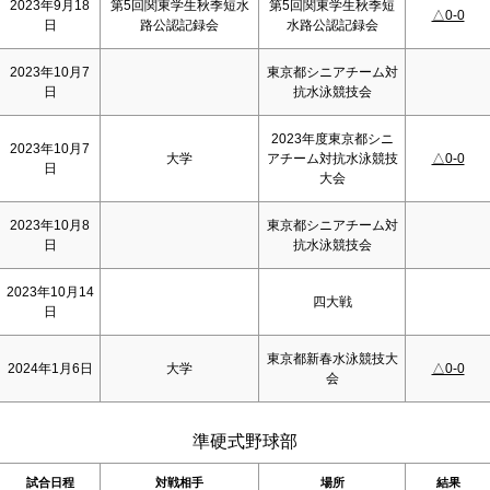
2023年9月18
第5回関東学生秋季短水
第5回関東学生秋季短
△0-0
日
路公認記録会
水路公認記録会
2023年10月7
東京都シニアチーム対
日
抗水泳競技会
2023年度東京都シニ
2023年10月7
大学
アチーム対抗水泳競技
△0-0
日
大会
2023年10月8
東京都シニアチーム対
日
抗水泳競技会
2023年10月14
四大戦
日
東京都新春水泳競技大
2024年1月6日
大学
△0-0
会
準硬式野球部
試合日程
対戦相手
場所
結果