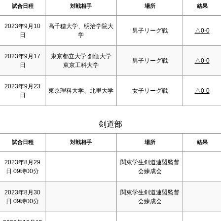
試合日程
対戦相手
場所
結果
2023年9月10
高千穂大学、明治学院大
男子リーグ戦
△0-0
日
学
2023年9月17
東京都立大学 創価大学
男子リーグ戦
△0-0
日
東京工科大学
2023年9月23
東京理科大学、北里大学
女子リーグ戦
△0-0
日
剣道部
試合日程
対戦相手
場所
結果
2023年8月29
関東学生剣道連盟監督
日 09時00分
会練成会
2023年8月30
関東学生剣道連盟監督
日 09時00分
会練成会