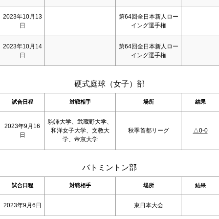
2023年10月13
第64回全日本新人ロー
日
イング選手権
2023年10月14
第64回全日本新人ロー
日
イング選手権
硬式庭球（女子）部
試合日程
対戦相手
場所
結果
駒澤大学、武蔵野大学、
2023年9月16
和洋女子大学、文教大
秋季首都リーグ
△0-0
日
学、帝京大学
バトミントン部
試合日程
対戦相手
場所
結果
2023年9月6日
東日本大会