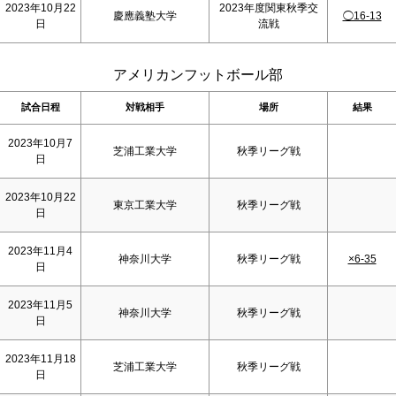
2023年10月22
2023年度関東秋季交
慶應義塾大学
◯16-13
日
流戦
アメリカンフットボール部
試合日程
対戦相手
場所
結果
2023年10月7
芝浦工業大学
秋季リーグ戦
日
2023年10月22
東京工業大学
秋季リーグ戦
日
2023年11月4
神奈川大学
秋季リーグ戦
×6-35
日
2023年11月5
神奈川大学
秋季リーグ戦
日
2023年11月18
芝浦工業大学
秋季リーグ戦
日