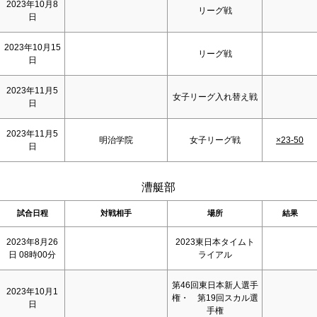
2023年10月8
リーグ戦
日
2023年10月15
リーグ戦
日
2023年11月5
女子リーグ入れ替え戦
日
2023年11月5
明治学院
女子リーグ戦
×23-50
日
漕艇部
試合日程
対戦相手
場所
結果
2023年8月26
2023東日本タイムト
日 08時00分
ライアル
第46回東日本新人選手
2023年10月1
権・ 第19回スカル選
日
手権