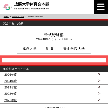
成蹊大学体育会本部
Seikei University Athletic Union
ホーム
試合日程・結果
試合日程・結果詳細
試合日程・結果
軟式野球部
2026年4月18日（土） 〜 ＠春リーグ
成蹊大学
5 - 6
青山学院大学
年度別スケジュール
>
2026年度
>
2024年度
>
2023年度
>
2022年度
>
2021年度
CLUB SPONSOR