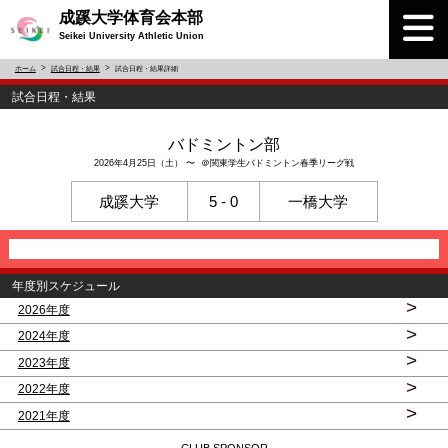
成蹊大学体育会本部
Seikei University Athletic Union
ホーム
試合日程・結果
試合日程・結果詳細
試合日程・結果
バドミントン部
2026年4月25日（土） 〜 ＠関東学生バドミントン春季リーグ戦
成蹊大学
5 - 0
一橋大学
年度別スケジュール
>
2026年度
>
2024年度
>
2023年度
>
2022年度
>
2021年度
CLUB SPONSOR