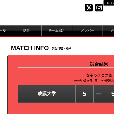
よ
ール
試合
チーム紹介
メンバー
ギ
MATCH INFO
試合日程・結果
試合結果
女子ラクロス部
2026年4月19日（日） 〜 ＠関東
5
成蹊大学