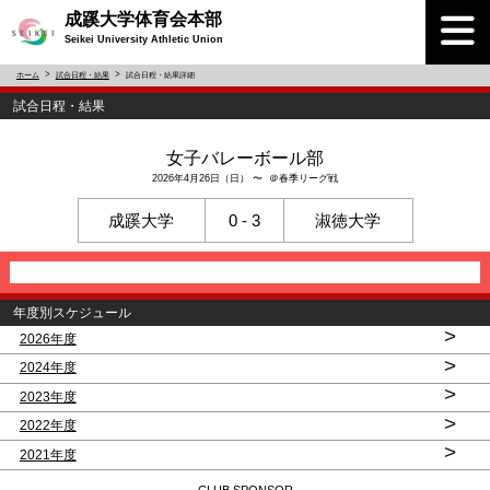
成蹊大学体育会本部
Seikei University Athletic Union
ホーム
試合日程・結果
試合日程・結果詳細
試合日程・結果
女子バレーボール部
2026年4月26日（日） 〜 ＠春季リーグ戦
成蹊大学
0 - 3
淑徳大学
年度別スケジュール
>
2026年度
>
2024年度
>
2023年度
>
2022年度
>
2021年度
CLUB SPONSOR