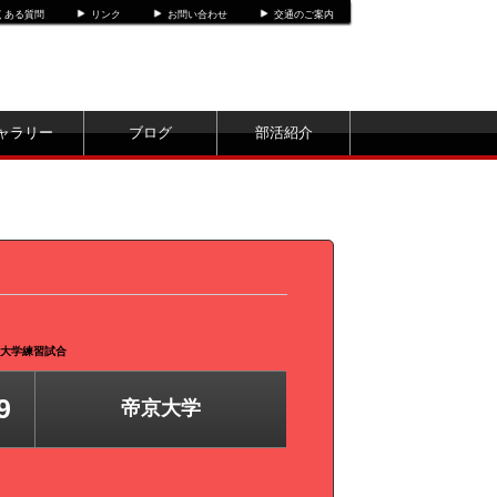
くある質問
リンク
お問い合わせ
交通のご案内
ャラリー
ブログ
部活紹介
帝京大学練習試合
9
帝京大学