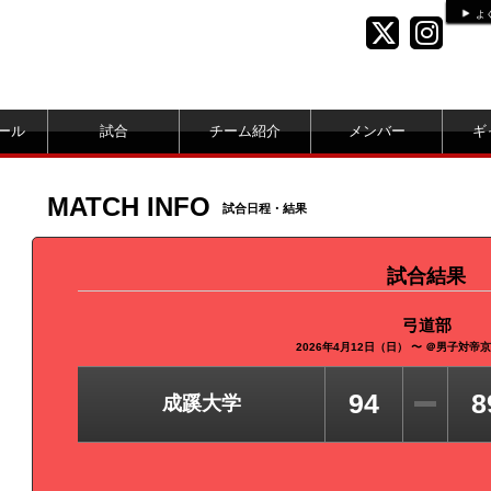
よ
ール
試合
チーム紹介
メンバー
ギ
MATCH INFO
試合日程・結果
試合結果
弓道部
2026年4月12日（日） 〜 ＠男子対
94
8
成蹊大学